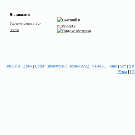
Вы можете
Зарегистрироваться
Войти
BrickUFA
|
ZTark
|
Софт
|
smetafor.ru
|
Техно-Голод
|
ЧеЧу.Ru
|
кино
|
Soft
|
:( 0
РУша
| |
П