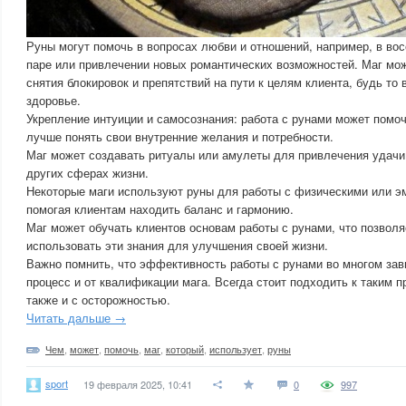
Руны могут помочь в вопросах любви и отношений, например, в во
паре или привлечении новых романтических возможностей. Маг мо
снятия блокировок и препятствий на пути к целям клиента, будь то 
здоровье.
Укрепление интуиции и самосознания: работа с рунами может помоч
лучше понять свои внутренние желания и потребности.
Маг может создавать ритуалы или амулеты для привлечения удачи
других сферах жизни.
Некоторые маги используют руны для работы с физическими или 
помогая клиентам находить баланс и гармонию.
Маг может обучать клиентов основам работы с рунами, что позвол
использовать эти знания для улучшения своей жизни.
Важно помнить, что эффективность работы с рунами во многом зави
процесс и от квалификации мага. Всегда стоит подходить к таким 
также и с осторожностью.
Читать дальше →
Чем
,
может
,
помочь
,
маг
,
который
,
использует
,
руны
sport
19 февраля 2025, 10:41
0
997