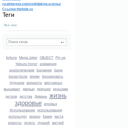
ru.pinterest.com/cetkijpk/пк-и-игры/
Ссылки thehole.ru
Теги
Все теги
fortuna
Mega Joker
OBJECT
Pin-up
Yakuza Honor
алюминия
анаболическим
Багажник
баню
баскетболе
ближе
бронировать
будущем
варианта
винтажных
вызывают
дверью
девушек
деньгами
жизнь
детали
детства
Диваны
здоровье
игровых
Использование
использования
использует
казино
Какие
киста
клиенты
лечить
лучший
матчей