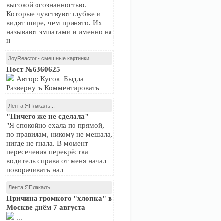
высокой осознанностью.
Которые чувствуют глубже и
видят шире, чем принято. Их
называют эмпатами и именно на
н
JoyReactor - смешные картинки ...
Пост №6360625
Автор: Кусок_Быдла
Развернуть Комментировать
Лента ЯПлакалъ...
"Ничего же не сделала"
"Я спокойно ехала по прямой,
по правилам, никому не мешала,
нигде не гнала. В момент
пересечения перекрёстка
водитель справа от меня начал
поворачивать нал
Лента ЯПлакалъ...
Причина громкого "хлопка" в
Москве днём 7 августа
...