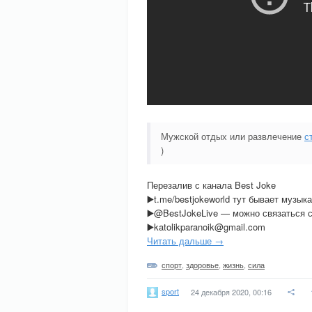
Мужской отдых или развлечение
с
)
Перезалив с канала Best Joke
▶️t.me/bestjokeworld тут бывает музыка
▶️@BestJokeLive — можно связаться с
▶️katolikparanoik@gmail.com
Читать дальше →
спорт
,
здоровье
,
жизнь
,
сила
sport
24 декабря 2020, 00:16