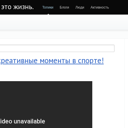
 это жизнь.
Топики
Блоги
Люди
Активность
креативные моменты в спорте!