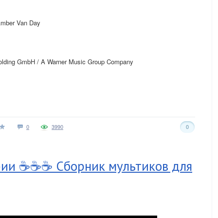
Amber Van Day
olding GmbH / A Warner Music Group Company
0
3990
0
ерии ☕☕☕ Сборник мультиков для