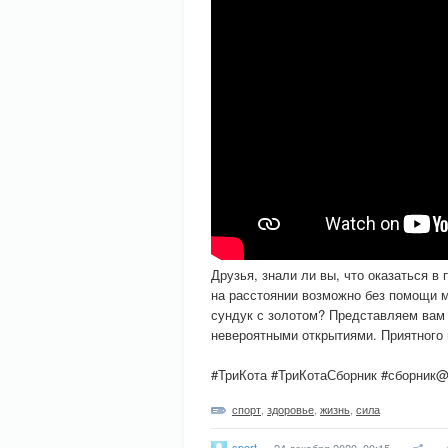
Друзья, знали ли вы, что оказаться 
на расстоянии возможно без помощи м
сундук с золотом? Представляем вам 
невероятными открытиями. Приятного 
#ТриКота #ТриКотаСборник #сборник@
спорт
,
здоровье
,
жизнь
,
сила
sport