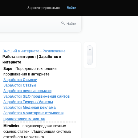
Зарегистрироваться
Войти
Найти
Высший в интернете - Развлечение
Работа в интернет | Заработок в
интернете
Sape
- Передовые технологии
продвижения в интернете
Заработок
Ссылки
Заработок
Статьи
Заработок
вечные ссылки
Заработок
SEO продвижения сайтов
Заработок
Тизеры / банеры
Заработок
Мединая реклама
Заработок
мониторинг отзывов и
привлечения клиентов
Miralinks
- покупка\продажа вечных
ссылок, статей ! Лидирующая система
статейного маркетинга .