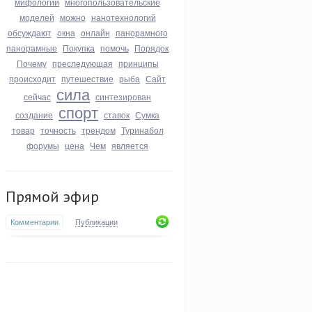
мифологии
многопользовательские
моделей
можно
нанотехнологий
обсуждают
окна
онлайн
панорамного
панорамные
Покупка
помочь
Порядок
Почему
преследующая
принципы
происходит
путешествие
рыба
Сайт
сила
сейчас
синтезирован
спорт
создание
ставок
Сумка
товар
точность
трендом
Туринабол
форумы
цена
Чем
является
Прямой эфир
Комментарии
Публикации