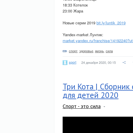
18:33 Котелок
23:00 Жара
Новые серии 2019
bit.ly/luntik_2019
Yandex-market Лунтик:
market.yandex.ru/franchise/14192240?
спорт
,
здоровье
,
жизнь
,
сила
sport
24 декабря 2020, 00:15
Три Кота | Сборник
для детей 2020
Спорт - это сила