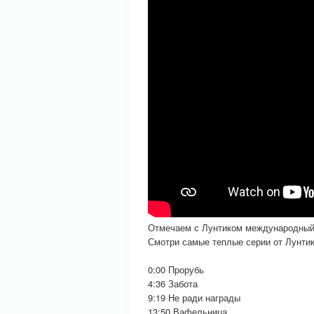
Отмечаем с Лунтиком международный
Смотри самые теплые серии от Лунтик
0:00 Прорубь
4:36 Забота
9:19 Не ради награды
13:50 Вафельница