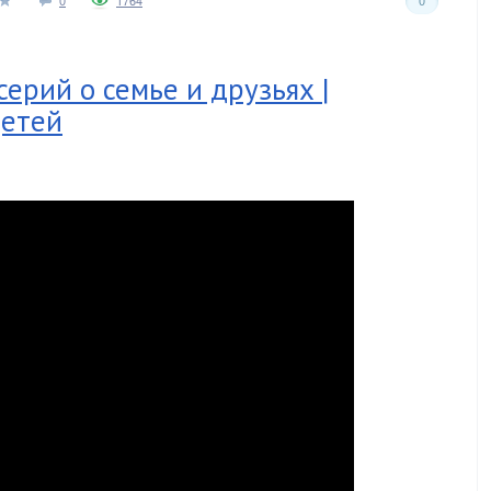
0
1764
0
серий о семье и друзьях |
детей