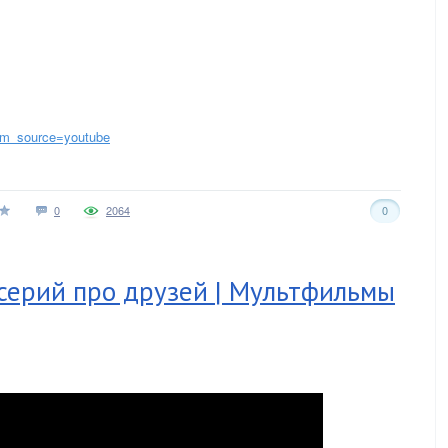
utm_source=youtube
0
2064
0
 серий про друзей | Мультфильмы