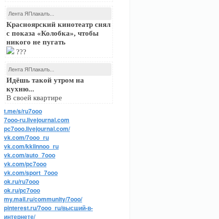
Лента ЯПлакалъ...
Красноярский кинотеатр снял
с показа «Колобка», чтобы
никого не пугать
???
Лента ЯПлакалъ...
Идёшь такой утром на
кухню...
В своей квартире
t.me/s/ru7ooo
7ooo-ru.livejournal.com
pc7ooo.livejournal.com/
vk.com/7ooo_ru
vk.com/kkiinnoo_ru
vk.com/auto_7ooo
vk.com/pc7ooo
vk.com/sport_7ooo
ok.ru/ru7ooo
ok.ru/pc7ooo
my.mail.ru/community/7ooo/
pinterest.ru/7ooo_ru/высший-в-
интернете/