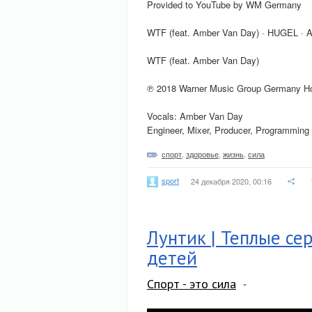
Provided to YouTube by WM Germany
WTF (feat. Amber Van Day) · HUGEL · 
WTF (feat. Amber Van Day)
℗ 2018 Warner Music Group Germany H
Vocals: Amber Van Day
Engineer, Mixer, Producer, Programming
спорт
,
здоровье
,
жизнь
,
сила
sport
24 декабря 2020, 00:16
Лунтик | Теплые с
детей
Спорт - это сила