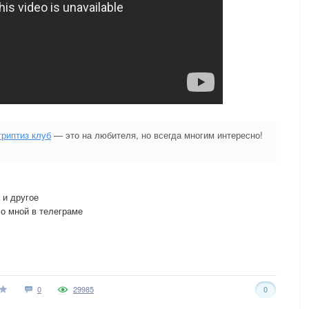
триптиз клуб
— это на любителя, но всегда многим интересно!
 и другое
о мной в телеграме
0
29985
0