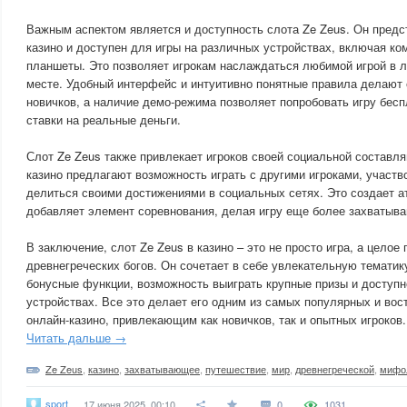
Важным аспектом является и доступность слота Ze Zeus. Он предс
казино и доступен для игры на различных устройствах, включая к
планшеты. Это позволяет игрокам наслаждаться любимой игрой в 
месте. Удобный интерфейс и интуитивно понятные правила делают
новичков, а наличие демо-режима позволяет попробовать игру бес
ставки на реальные деньги.
Слот Ze Zeus также привлекает игроков своей социальной составл
казино предлагают возможность играть с другими игроками, участво
делиться своими достижениями в социальных сетях. Это создает 
добавляет элемент соревнования, делая игру еще более захватыв
В заключение, слот Ze Zeus в казино – это не просто игра, а целое
древнегреческих богов. Он сочетает в себе увлекательную темати
бонусные функции, возможность выиграть крупные призы и доступн
устройствах. Все это делает его одним из самых популярных и вос
онлайн-казино, привлекающим как новичков, так и опытных игроков.
Читать дальше →
Ze Zeus
,
казино
,
захватывающее
,
путешествие
,
мир
,
древнегреческой
,
мифо
sport
17 июня 2025, 00:10
0
1031