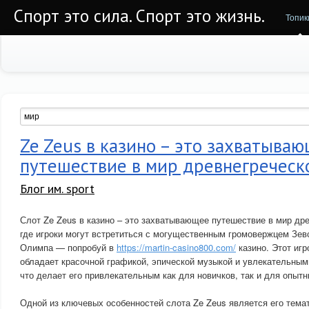
Спорт это сила. Спорт это жизнь.
Топик
Ze Zeus в казино – это захватыва
путешествие в мир древнегреческ
Блог им. sport
Слот Ze Zeus в казино – это захватывающее путешествие в мир др
где игроки могут встретиться с могущественным громовержцем Зев
Олимпа — попробуй в
https://martin-casino800.com/
казино. Этот игр
обладает красочной графикой, эпической музыкой и увлекательны
что делает его привлекательным как для новичков, так и для опытн
Одной из ключевых особенностей слота Ze Zeus является его темат