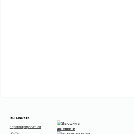
Вы можете
Зарегистрироваться
Войти