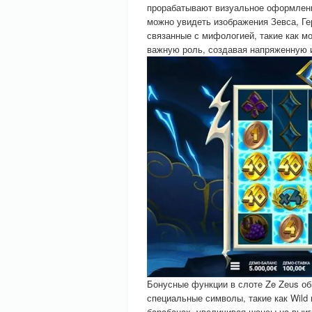
прорабатывают визуальное оформлени
можно увидеть изображения Зевса, Ге
связанные с мифологией, такие как м
важную роль, создавая напряженную
Бонусные функции в слоте Ze Zeus о
специальные символы, такие как Wild 
барабанах, увеличивая шансы на выиг