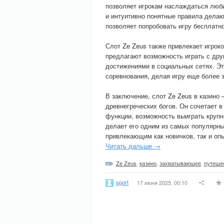
позволяет игрокам наслаждаться люб
и интуитивно понятные правила делаю
позволяет попробовать игру бесплатн
Слот Ze Zeus также привлекает игрок
предлагают возможность играть с дру
достижениями в социальных сетях. Э
соревнования, делая игру еще более
В заключение, слот Ze Zeus в казино 
древнегреческих богов. Он сочетает 
функции, возможность выиграть крупн
делает его одним из самых популярны
привлекающим как новичков, так и оп
Читать дальше →
Ze Zeus
,
казино
,
захватывающее
,
путеше
sport
17 июня 2025, 00:10