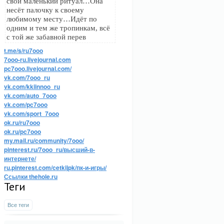
свой маленький ритуал…Она
несёт палочку к своему
любимому месту…Идёт по
одним и тем же тропинкам, всё
с той же забавной перев
t.me/s/ru7ooo
7ooo-ru.livejournal.com
pc7ooo.livejournal.com/
vk.com/7ooo_ru
vk.com/kkiinnoo_ru
vk.com/auto_7ooo
vk.com/pc7ooo
vk.com/sport_7ooo
ok.ru/ru7ooo
ok.ru/pc7ooo
my.mail.ru/community/7ooo/
pinterest.ru/7ooo_ru/высший-в-
интернете/
ru.pinterest.com/cetkijpk/пк-и-игры/
Ссылки thehole.ru
Теги
Все теги