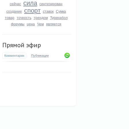
сила
сейчас
синтезирован
спорт
создание
ставок
Сумка
товар
точность
трендом
Туринабол
форумы
цена
Чем
является
Прямой эфир
Комментарии
Публикации