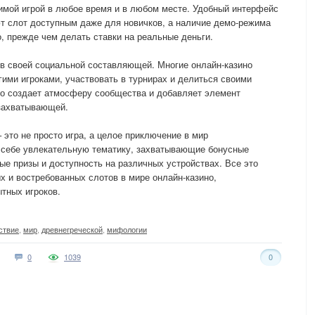
имой игрой в любое время и в любом месте. Удобный интерфейс
т слот доступным даже для новичков, а наличие демо-режима
о, прежде чем делать ставки на реальные деньги.
ов своей социальной составляющей. Многие онлайн-казино
гими игроками, участвовать в турнирах и делиться своими
то создает атмосферу сообщества и добавляет элемент
 захватывающей.
– это не просто игра, а целое приключение в мир
в себе увлекательную тематику, захватывающие бонусные
ые призы и доступность на различных устройствах. Все это
х и востребованных слотов в мире онлайн-казино,
ытных игроков.
ствие
,
мир
,
древнегреческой
,
мифологии
0
1039
0