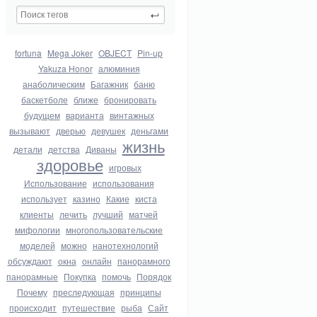
fortuna
Mega Joker
OBJECT
Pin-up
Yakuza Honor
алюминия
анаболическим
Багажник
баню
баскетболе
ближе
бронировать
будущем
варианта
винтажных
вызывают
дверью
девушек
деньгами
жизнь
детали
детства
Диваны
здоровье
игровых
Использование
использования
использует
казино
Какие
киста
клиенты
лечить
лучший
матчей
мифологии
многопользовательские
моделей
можно
нанотехнологий
обсуждают
окна
онлайн
панорамного
панорамные
Покупка
помочь
Порядок
Почему
преследующая
принципы
происходит
путешествие
рыба
Сайт