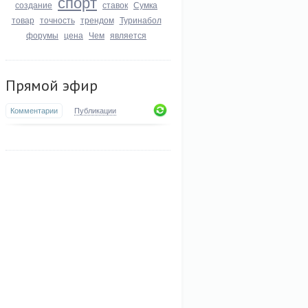
спорт
создание
ставок
Сумка
товар
точность
трендом
Туринабол
форумы
цена
Чем
является
Прямой эфир
Комментарии
Публикации