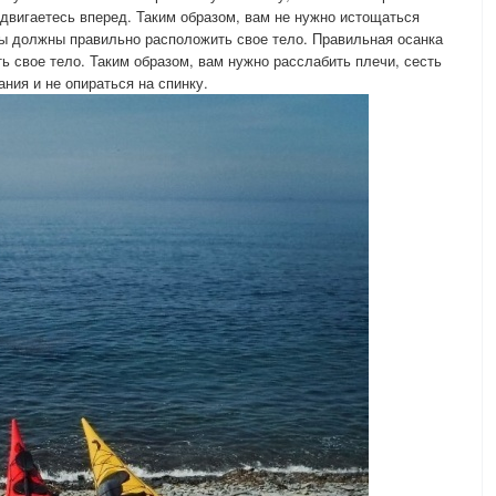
одвигаетесь вперед. Таким образом, вам не нужно истощаться
 вы должны правильно расположить свое тело. Правильная осанка
 свое тело. Таким образом, вам нужно расслабить плечи, сесть
ания и не опираться на спинку.