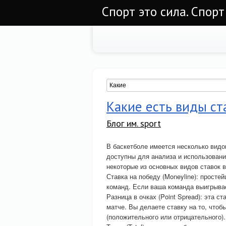
Спорт это сила. Спорт
Какие есть виды ст
Блог им. sport
В баскетболе имеется несколько видо
доступны для анализа и использовани
некоторые из основных видов ставок в
Ставка на победу (Moneyline): просте
команд. Если ваша команда выигрывае
Разница в очках (Point Spread): эта 
матче. Вы делаете ставку на то, что
(положительного или отрицательного).