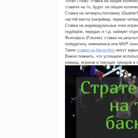
Тотал (Total): ставка на общее колич
ставите на то, будет ли общее количе
Ставка на четверть/половину (Quarter/
частей матча (например, первая четвер
Ставка на индивидуальные очки игроков
подборов, передач и т.д. наберет отд
Фьючерсы (Futures): ставки на резуль
победитель чемпионата или MVP сезо
Такие
ставки на баскетбол
могут варьи
Важно помнить, что успешное использ
команд, игроков и текущих трендов в 