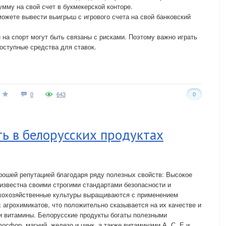
му на свой счет в букмекерской конторе.
ожете вывести выигрыш с игрового счета на свой банковский
и на спорт могут быть связаны с рисками. Поэтому важно играть
доступные средства для ставок.
0
643
0
ь в белорусских продуктах
рошей репутацией благодаря ряду полезных свойств: Высокое
 известна своими строгими стандартами безопасности и
скохозяйственные культуры выращиваются с применением
 агрохимикатов, что положительно сказывается на их качестве и
и витамины. Белорусские продукты богаты полезными
осфор, магний, железо и цинк, а также витаминами А, С, Е и