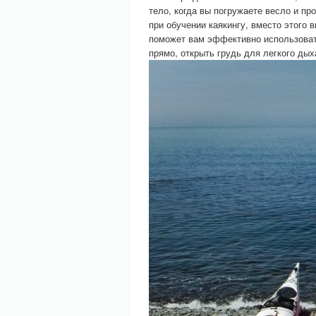
тело, когда вы погружаете весло и пр
при обучении каякингу, вместо этого
поможет вам эффективно использовать
прямо, открыть грудь для легкого дых