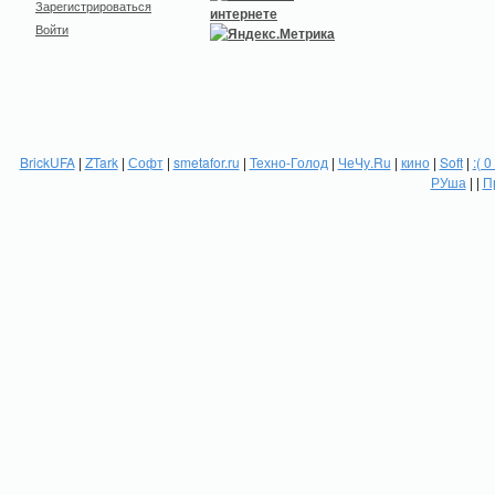
Зарегистрироваться
Войти
BrickUFA
|
ZTark
|
Софт
|
smetafor.ru
|
Техно-Голод
|
ЧеЧу.Ru
|
кино
|
Soft
|
:( 0
РУша
| |
П