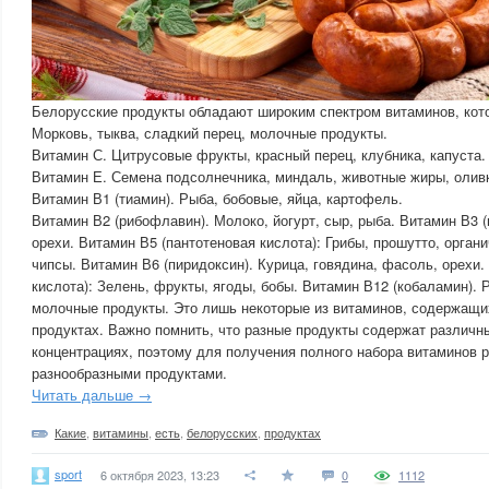
Белорусские продукты обладают широким спектром витаминов, кот
Морковь, тыква, сладкий перец, молочные продукты.
Витамин С. Цитрусовые фрукты, красный перец, клубника, капуста.
Витамин Е. Семена подсолнечника, миндаль, животные жиры, олив
Витамин В1 (тиамин). Рыба, бобовые, яйца, картофель.
Витамин В2 (рибофлавин). Молоко, йогурт, сыр, рыба. Витамин В3 (
орехи. Витамин В5 (пантотеновая кислота): Грибы, прошутто, орга
чипсы. Витамин В6 (пиридоксин). Курица, говядина, фасоль, орехи
кислота): Зелень, фрукты, ягоды, бобы. Витамин В12 (кобаламин). 
молочные продукты. Это лишь некоторые из витаминов, содержащи
продуктах. Важно помнить, что разные продукты содержат различн
концентрациях, поэтому для получения полного набора витаминов 
разнообразными продуктами.
Читать дальше →
Какие
,
витамины
,
есть
,
белорусских
,
продуктах
sport
6 октября 2023, 13:23
0
1112