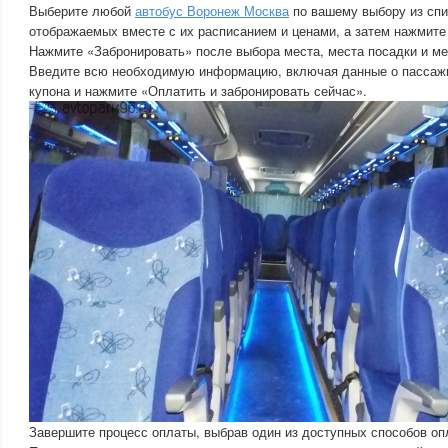
Выберите любой
автобус Воронеж Москва
по вашему выбору из спи
отображаемых вместе с их расписанием и ценами, а затем нажмите
Нажмите «Забронировать» после выбора места, места посадки и ме
Введите всю необходимую информацию, включая данные о пассажи
купона и нажмите «Оплатить и забронировать сейчас».
Завершите процесс оплаты, выбрав один из доступных способов оп