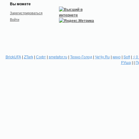
Вы можете
Зарегистрироваться
Войти
BrickUFA
|
ZTark
|
Софт
|
smetafor.ru
|
Техно-Голод
|
ЧеЧу.Ru
|
кино
|
Soft
|
:( 0
РУша
| |
П