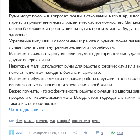
Руны могут помочь в вопросах любви и отношений, например, в во
паре или привлечении новых романтических возможностей. Маг мо
снятия блокировок и препятствий на пути к целям клиента, будь то 
здоровье.
Укрепление интуиции и самосознания: работа с рунами может помоч
лучше понять свои внутренние желания и потребности.
Маг может создавать ритуалы или амулеты для привлечения удачи
других сферах жизни.
Некоторые маги используют руны для работы с физическими или 
помогая клиентам находить баланс и гармонию.
Маг может обучать клиентов основам работы с рунами, что позвол
использовать эти знания для улучшения своей жизни.
Важно помнить, что эффективность работы с рунами во многом зави
процесс и от квалификации мага. Всегда стоит подходить к таким 
также и с осторожностью.
Читать дальше →
Чем
,
может
,
помочь
,
маг
,
который
,
использует
,
руны
sport
19 февраля 2025, 10:41
0
998