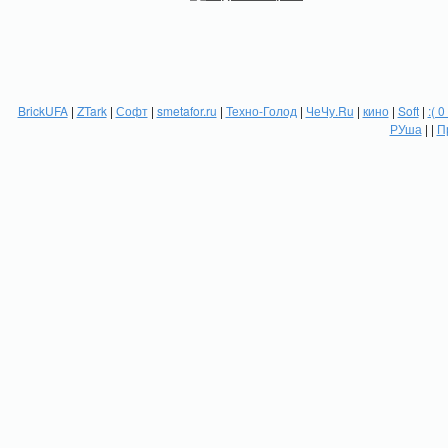
BrickUFA
|
ZTark
|
Софт
|
smetafor.ru
|
Техно-Голод
|
ЧеЧу.Ru
|
кино
|
Soft
|
:( 0
РУша
| |
П