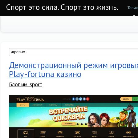
Спорт это сила. Спорт это жизнь.
Топик
Демонстрационный режим игровых
Play-fortuna казино
Блог им. sport