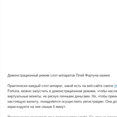
Демонстрационный режим слот-аппаратов Плей Фортуна казино
Практически каждый слот-аппарат, какой есть на веб-сайте casino
h
Fortuna, можно запустить в демонстрационном режиме, чтобы насл
виртуальные монеты, не рискуя личными деньгами. Но, чтобы прини
настоящую валюту, понадобится осуществить регистрацию. Она дос
израсходуете на нее свыше 5 минут.
Рекомендуем ознакомиться с положениями клуба. Ссылки на докум