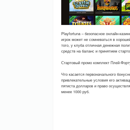
Playfortuna – безопасное онлайн-кази
игрок может не сомневаться в хороше
того, у клуба отличная денежная поли
средств на баланс и принятием старт
Стартовый промо комплект Плей-Форт
Что касается первоначального бонусно
привлекательные условия его активац
пятиста долларов и право осуществл
менее 1000 руб.