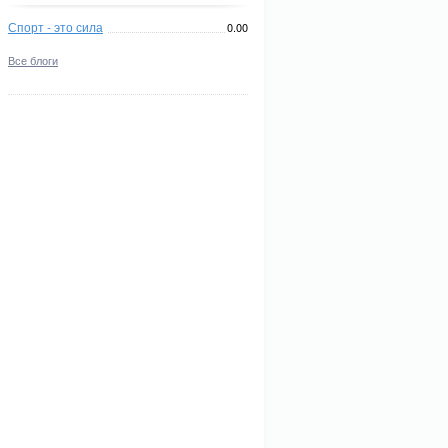
Спорт - это сила
0.00
Все блоги