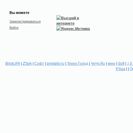
Вы можете
Зарегистрироваться
Войти
BrickUFA
|
ZTark
|
Софт
|
smetafor.ru
|
Техно-Голод
|
ЧеЧу.Ru
|
кино
|
Soft
|
:( 0
РУша
| |
П