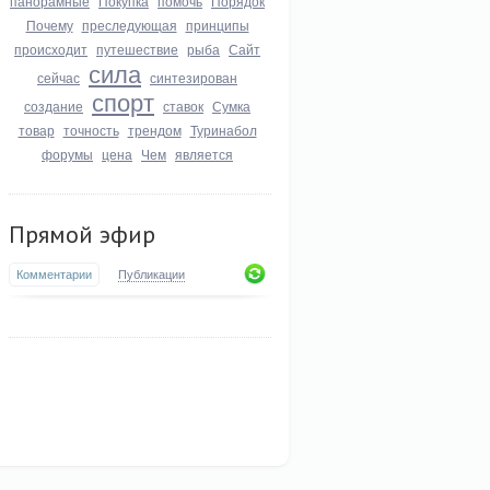
панорамные
Покупка
помочь
Порядок
Почему
преследующая
принципы
происходит
путешествие
рыба
Сайт
сила
сейчас
синтезирован
спорт
создание
ставок
Сумка
товар
точность
трендом
Туринабол
форумы
цена
Чем
является
Прямой эфир
Комментарии
Публикации