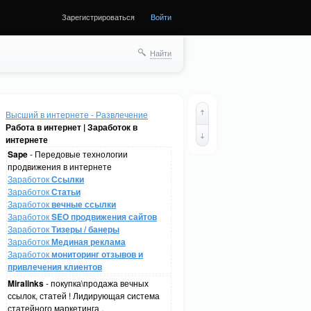
Зарегистрироваться
Войти
Найти
Высший в интернете - Развлечение
Работа в интернет | Заработок в
интернете
Sape
- Передовые технологии
продвижения в интернете
Заработок
Ссылки
Заработок
Статьи
Заработок
вечные ссылки
Заработок
SEO продвижения сайтов
Заработок
Тизеры / банеры
Заработок
Мединая реклама
Заработок
мониторинг отзывов и
привлечения клиентов
Miralinks
- покупка\продажа вечных
ссылок, статей ! Лидирующая система
статейного маркетинга .