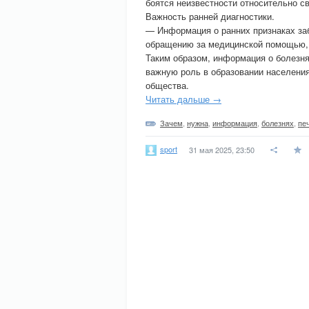
боятся неизвестности относительно с
Важность ранней диагностики.
— Информация о ранних признаках за
обращению за медицинской помощью, 
Таким образом, информация о болезн
важную роль в образовании населения
общества.
Читать дальше →
Зачем
,
нужна
,
информация
,
болезнях
,
пе
sport
31 мая 2025, 23:50