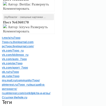
Автор: Bertilac Развернуть
Комментировать
JoyReactor - смешные картинки ...
Пост №6360170
Автор: kirywa Развернуть
Комментировать
t.me/s/ru7ooo
7ooo-ru.livejournal.com
pc7ooo.livejournal.com/
vk.com/7ooo_ru
vk.com/kkiinnoo_ru
vk.com/auto_7ooo
vk.com/pc7ooo
vk.com/sport_7ooo
ok.ru/ru7ooo
ok.ru/pc7ooo
my.mail.ru/community/7ooo/
pinterest.ru/7ooo_ru/высший-в-
интернете/
ru.pinterest.com/cetkijpk/пк-и-игры/
Ссылки thehole.ru
Теги