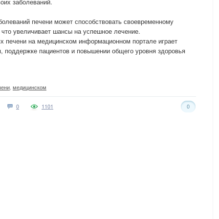
воих заболеваний.
болеваний печени может способствовать своевременному
что увеличивает шансы на успешное лечение.
ях печени на медицинском информационном портале играет
, поддержке пациентов и повышении общего уровня здоровья
чени
,
медицинском
0
1101
0