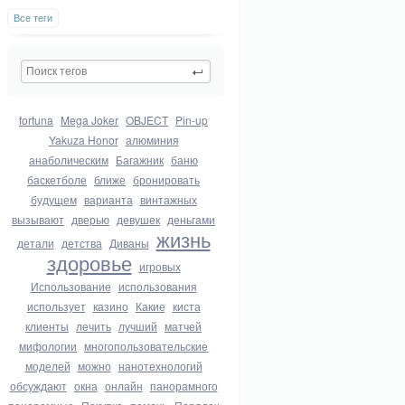
Все теги
fortuna
Mega Joker
OBJECT
Pin-up
Yakuza Honor
алюминия
анаболическим
Багажник
баню
баскетболе
ближе
бронировать
будущем
варианта
винтажных
вызывают
дверью
девушек
деньгами
жизнь
детали
детства
Диваны
здоровье
игровых
Использование
использования
использует
казино
Какие
киста
клиенты
лечить
лучший
матчей
мифологии
многопользовательские
моделей
можно
нанотехнологий
обсуждают
окна
онлайн
панорамного