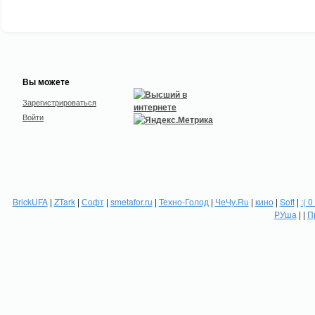
Вы можете
Зарегистрироваться
Войти
BrickUFA
|
ZTark
|
Софт
|
smetafor.ru
|
Техно-Голод
|
ЧеЧу.Ru
|
кино
|
Soft
|
:( 0
РУша
| |
П