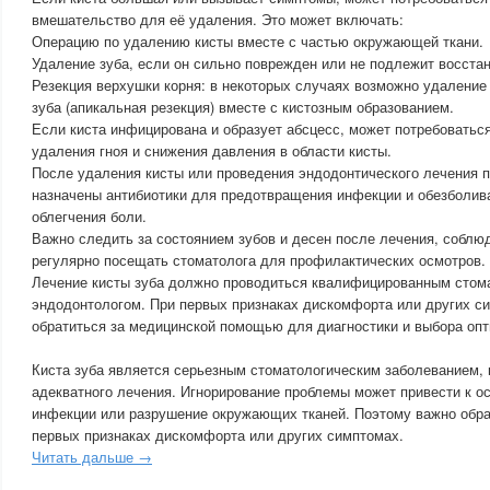
вмешательство для её удаления. Это может включать:
Операцию по удалению кисты вместе с частью окружающей ткани.
Удаление зуба, если он сильно поврежден или не подлежит восста
Резекция верхушки корня: в некоторых случаях возможно удаление
зуба (апикальная резекция) вместе с кистозным образованием.
Если киста инфицирована и образует абсцесс, может потребоватьс
удаления гноя и снижения давления в области кисты.
После удаления кисты или проведения эндодонтического лечения п
назначены антибиотики для предотвращения инфекции и обезболи
облегчения боли.
Важно следить за состоянием зубов и десен после лечения, соблюд
регулярно посещать стоматолога для профилактических осмотров.
Лечение кисты зуба должно проводиться квалифицированным стом
эндодонтологом. При первых признаках дискомфорта или других с
обратиться за медицинской помощью для диагностики и выбора оп
Киста зуба является серьезным стоматологическим заболеванием, 
адекватного лечения. Игнорирование проблемы может привести к о
инфекции или разрушение окружающих тканей. Поэтому важно обра
первых признаках дискомфорта или других симптомах.
Читать дальше →