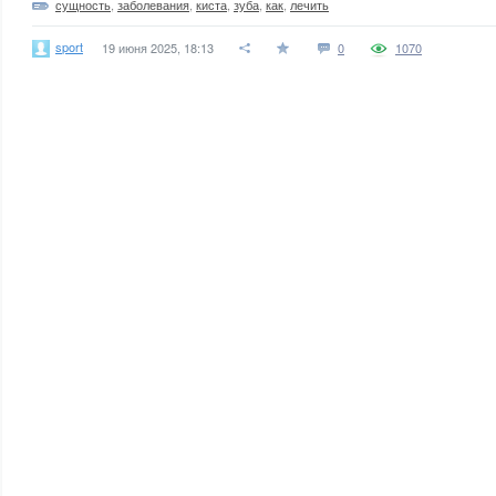
сущность
,
заболевания
,
киста
,
зуба
,
как
,
лечить
sport
19 июня 2025, 18:13
0
1070