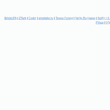
BrickUFA
|
ZTark
|
Софт
|
smetafor.ru
|
Техно-Голод
|
ЧеЧу.Ru
|
кино
|
Soft
|
:( 0
РУша
| |
П