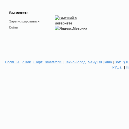
Вы можете
Зарегистрироваться
Войти
BrickUFA
|
ZTark
|
Софт
|
smetafor.ru
|
Техно-Голод
|
ЧеЧу.Ru
|
кино
|
Soft
|
:( 0
РУша
| |
П