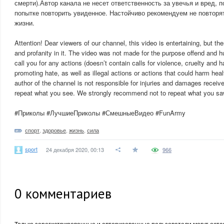
смерти).Автор канала не несет ответственность за увечья и вред, 
попытке повторить увиденное. Настойчиво рекомендуем не повторя
жизни.
Attention! Dear viewers of our channel, this video is entertaining, but
and profanity in it. The video was not made for the purpose offend and 
call you for any actions (doesn’t contain calls for violence, cruelty and ha
promoting hate, as well as illegal actions or actions that could harm heal
author of the channel is not responsible for injuries and damages receiv
repeat what you see. We strongly recommend not to repeat what you saw in
#Приколы #ЛучшиеПриколы #СмешныеВидео #FunArmy
спорт
,
здоровье
,
жизнь
,
сила
sport
24 декабря 2020, 00:13
966
0
комментариев
Только зарегистрированные и авторизованные пользователи могут оста