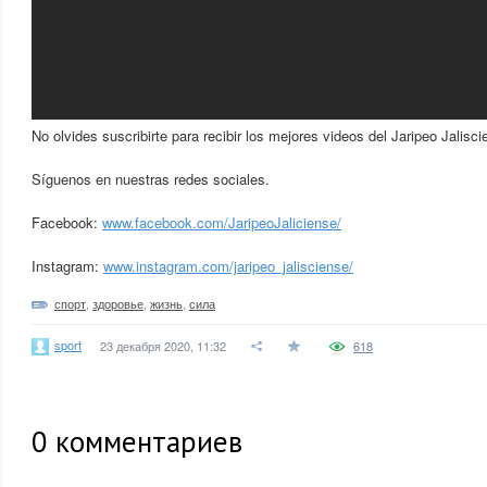
No olvides suscribirte para recibir los mejores videos del Jaripeo Jalisc
Síguenos en nuestras redes sociales.
Facebook:
www.facebook.com/JaripeoJaliciense/
Instagram:
www.instagram.com/jaripeo_jalisciense/
спорт
,
здоровье
,
жизнь
,
сила
sport
23 декабря 2020, 11:32
618
0
комментариев