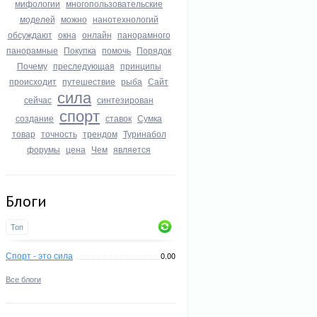
мифологии
многопользовательские
моделей
можно
нанотехнологий
обсуждают
окна
онлайн
панорамного
панорамные
Покупка
помочь
Порядок
Почему
преследующая
принципы
происходит
путешествие
рыба
Сайт
сила
сейчас
синтезирован
спорт
создание
ставок
Сумка
товар
точность
трендом
Туринабол
форумы
цена
Чем
является
Блоги
Топ
Спорт - это сила
0.00
Все блоги