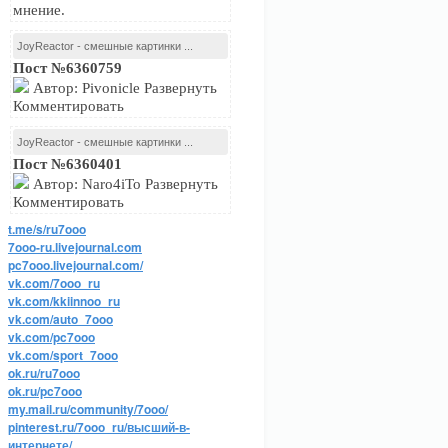
мнение.
JoyReactor - смешные картинки ...
Пост №6360759
Автор: Pivonicle Развернуть
Комментировать
JoyReactor - смешные картинки ...
Пост №6360401
Автор: Naro4iTo Развернуть
Комментировать
t.me/s/ru7ooo
7ooo-ru.livejournal.com
pc7ooo.livejournal.com/
vk.com/7ooo_ru
vk.com/kkiinnoo_ru
vk.com/auto_7ooo
vk.com/pc7ooo
vk.com/sport_7ooo
ok.ru/ru7ooo
ok.ru/pc7ooo
my.mail.ru/community/7ooo/
pinterest.ru/7ooo_ru/высший-в-
интернете/