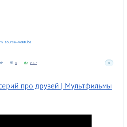
utm_source=youtube
0
2067
0
 серий про друзей | Мультфильмы