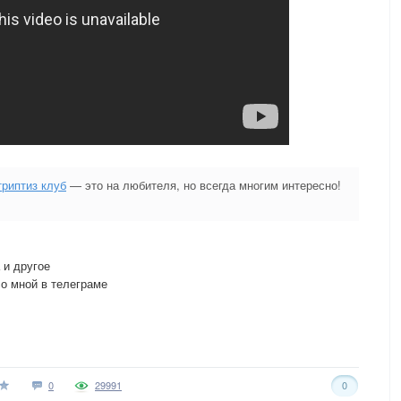
триптиз клуб
— это на любителя, но всегда многим интересно!
 и другое
о мной в телеграме
0
29991
0