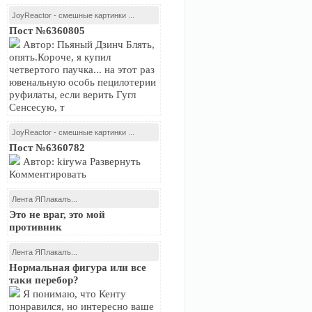
JoyReactor - смешные картинки ...
Пост №6360805
Автор: Пьяный Дзинч Блять,
опять.Короче, я купил
четвертого паучка... на этот раз
ювенальную особь пецилотерии
руфилаты, если верить Гугл
Сенсесую, т
JoyReactor - смешные картинки ...
Пост №6360782
Автор: kirywa Развернуть
Комментировать
Лента ЯПлакалъ...
Это не враг, это мой
противник
Лента ЯПлакалъ...
Нормальная фигура или все
таки перебор?
Я понимаю, что Кенту
понравился, но интересно ваше