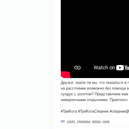
Друзья, знали ли вы, что оказаться 
на расстоянии возможно без помощи м
сундук с золотом? Представляем вам 
невероятными открытиями. Приятного 
#ТриКота #ТриКотаСборник #сборник@
спорт
,
здоровье
,
жизнь
,
сила