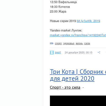
13:50 Вафельница
18:33 Котелок
23:00 Жара
Новые серии 2019
bit.ly/luntik_2019
Yandex-market Лунтик:
market.yandex.ru/franchise/14192240?
спорт
,
здоровье
,
жизнь
,
сила
sport
24 декабря 2020, 00:15
Три Кота | Сборник
для детей 2020
Спорт - это сила