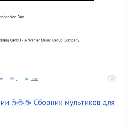
Amber Van Day
olding GmbH / A Warner Music Group Company
0
3992
0
ерии ☕☕☕ Сборник мультиков для