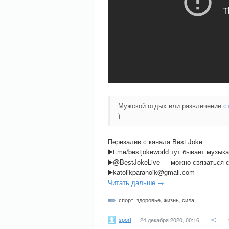
Мужской отдых или развлечение
с
)
Перезалив с канала Best Joke
▶️t.me/bestjokeworld тут бывает музыка
▶️@BestJokeLive — можно связаться с
▶️katolikparanoik@gmail.com
Читать дальше →
спорт
,
здоровье
,
жизнь
,
сила
sport
24 декабря 2020, 00:16