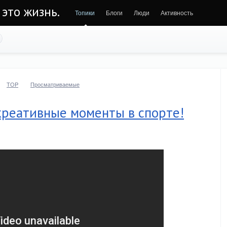
 это жизнь.
Топики
Блоги
Люди
Активность
TOP
Просматриваемые
креативные моменты в спорте!