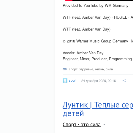
Provided to YouTube by WM Germany
WTF (feat. Amber Van Day) · HUGEL · 
WTF (feat. Amber Van Day)
℗ 2018 Warner Music Group Germany H
Vocals: Amber Van Day
Engineer, Mixer, Producer, Programming
спорт
,
здоровье
,
жизнь
,
сила
sport
24 декабря 2020, 00:16
Лунтик | Теплые с
детей
Спорт - это сила