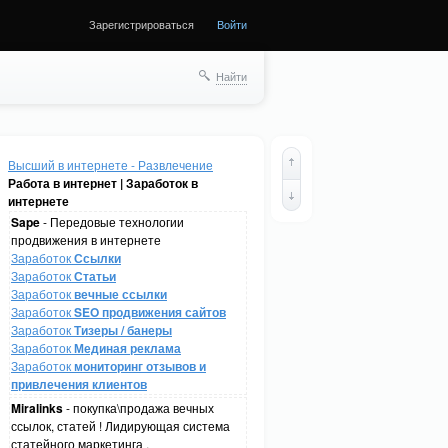
Зарегистрироваться
Войти
Найти
Высший в интернете - Развлечение
Работа в интернет | Заработок в
интернете
Sape
- Передовые технологии
продвижения в интернете
Заработок
Ссылки
Заработок
Статьи
Заработок
вечные ссылки
Заработок
SEO продвижения сайтов
Заработок
Тизеры / банеры
Заработок
Мединая реклама
Заработок
мониторинг отзывов и
привлечения клиентов
Miralinks
- покупка\продажа вечных
ссылок, статей ! Лидирующая система
статейного маркетинга .