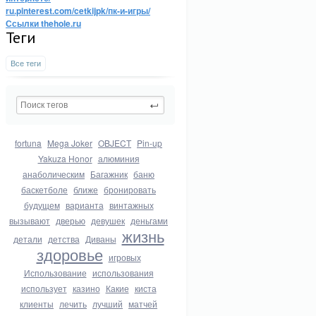
ru.pinterest.com/cetkijpk/пк-и-игры/
Ссылки thehole.ru
Теги
Все теги
fortuna
Mega Joker
OBJECT
Pin-up
Yakuza Honor
алюминия
анаболическим
Багажник
баню
баскетболе
ближе
бронировать
будущем
варианта
винтажных
вызывают
дверью
девушек
деньгами
жизнь
детали
детства
Диваны
здоровье
игровых
Использование
использования
использует
казино
Какие
киста
клиенты
лечить
лучший
матчей