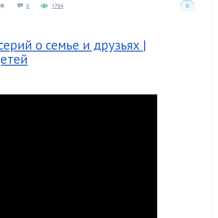
0
1764
0
серий о семье и друзьях |
детей